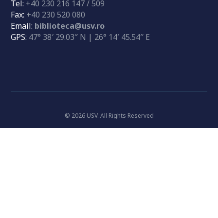
Tel:
+40 230 216 147 / 509
Fax:
+40 230 520 080
Email:
biblioteca@usv.ro
GPS:
47° 38′ 29.03″ N | 26° 14′ 45.54″ E
© 2026 USV. All Rights Reserved