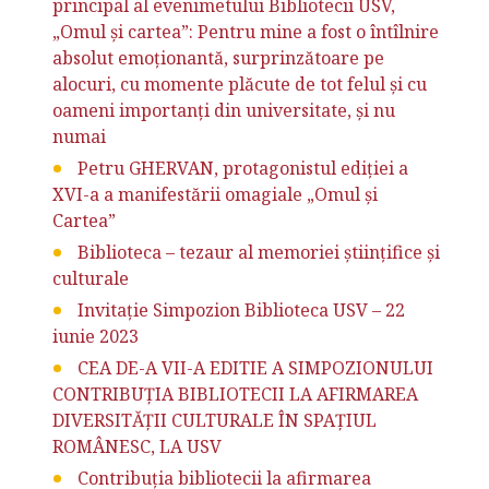
principal al evenimetului Bibliotecii USV,
„Omul și cartea”: Pentru mine a fost o întîlnire
absolut emoționantă, surprinzătoare pe
alocuri, cu momente plăcute de tot felul și cu
oameni importanți din universitate, și nu
numai
Petru GHERVAN, protagonistul ediției a
XVI-a a manifestării omagiale „Omul și
Cartea”
Biblioteca – tezaur al memoriei ştiinţifice şi
culturale
Invitație Simpozion Biblioteca USV – 22
iunie 2023
CEA DE-A VII-A EDITIE A SIMPOZIONULUI
CONTRIBUŢIA BIBLIOTECII LA AFIRMAREA
DIVERSITĂŢII CULTURALE ÎN SPAŢIUL
ROMÂNESC, LA USV
Contribuția bibliotecii la afirmarea