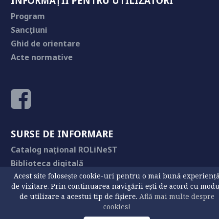
INFORMAȚII PENTRU UTILIZATORI
Program
Sancțiuni
Ghid de orientare
Acte normative
SURSE DE INFORMARE
Catalog național ROLiNeST
Biblioteca digitală
Acest site folosește cookie-uri pentru o mai bună experienț
Buletin USV
de vizitare. Prin continuarea navigării ești de acord cu mod
Editura Humanitas
de utilizare a acestui tip de fișiere.
Află mai multe despre
cookies!