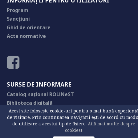
INFORMAȚII PENTRU UTILIZATORI
Program
Sancțiuni
Ghid de orientare
Acte normative
SURSE DE INFORMARE
Catalog național ROLiNeST
Biblioteca digitală
Acest site folosește cookie-uri pentru o mai bună experienț
Buletin USV
de vizitare. Prin continuarea navigării ești de acord cu mod
Editura Humanitas
de utilizare a acestui tip de fișiere.
Află mai multe despre
cookies!