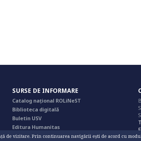
SURSE DE INFORMARE
Catalog național ROLiNeST
B
S
Biblioteca digitală
S
Buletin USV
T
Editura Humanitas
F
ă de vizitare. Prin continuarea navigării ești de acord cu modul d
E