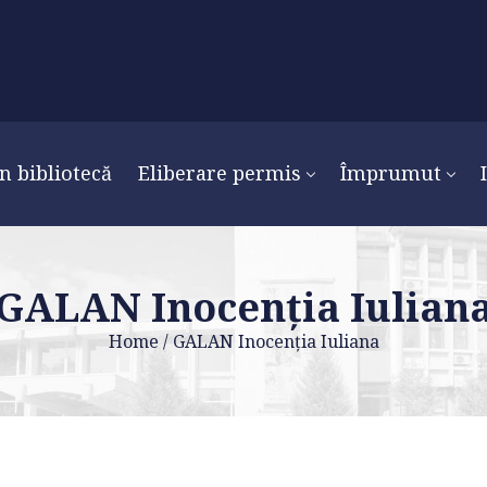
n bibliotecă
Eliberare permis
Împrumut
GALAN Inocenția Iulian
Home
/
GALAN Inocenția Iuliana