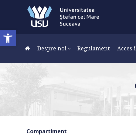
Deschide bara de unelte
Despre noi
Regulament
Acces î
Compartiment