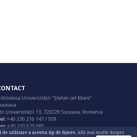
CONTACT
iblioteca Universităţii “Ştefan cel Mare”
uceava
tr. Universităţii 13, 720229 Suceava, Romania
el:
+40 230 216 147 / 509
ax:
+40 230 520 080
e utilizare a acestui tip de fișiere.
Află mai multe despre
mail:
biblioteca@usv.ro