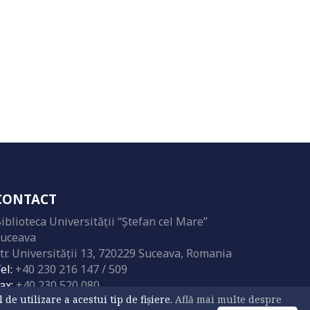
CONTACT
iblioteca Universităţii “Ştefan cel Mare”
uceava
tr. Universităţii 13, 720229 Suceava, Romania
el:
+40 230 216 147 / 509
ax:
+40 230 520 080
e utilizare a acestui tip de fișiere.
Află mai multe despre
mail:
biblioteca@usv.ro