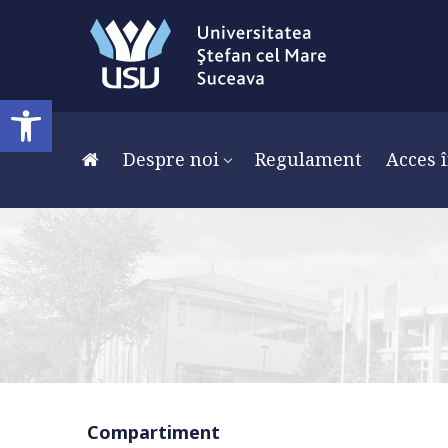
Deschide bara de unelte
Despre noi
Regulament
Acces î
Compartiment