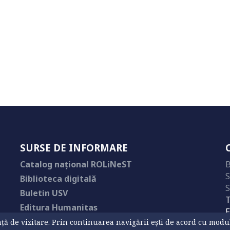
SURSE DE INFORMARE
Catalog național ROLiNeST
B
S
Biblioteca digitală
S
Buletin USV
T
Editura Humanitas
F
ă de vizitare. Prin continuarea navigării ești de acord cu modul d
E